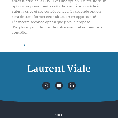
après la crise de la COVID est une option. En réalité deux
options se présentent à vous, la première consiste à
subir la crise et ses conséquences. La seconde option
sera de transformer cette situation en opportunité.
C’est cette seconde option que je vous propose
d’explorer pour décider de votre avenir et reprendre le
contrôle…
Laurent Viale
Gérer le consentement aux
cookies
Pour offrir les meilleures expériences, nous utilisons des
technologies telles que les cookies pour stocker et/ou accéder aux
Accueil