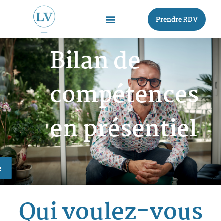
Prendre RDV
Bilan de
compétences
en présentiel
e
Qui voulez-vous