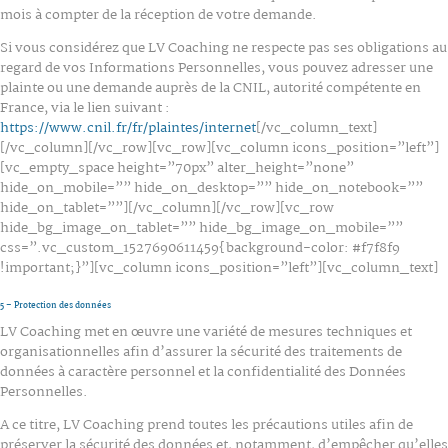
mois à compter de la réception de votre demande.
Si vous considérez que LV Coaching ne respecte pas ses obligations au
regard de vos Informations Personnelles, vous pouvez adresser une
plainte ou une demande auprès de la CNIL, autorité compétente en
France, via le lien suivant :
https://www.cnil.fr/fr/plaintes/internet
[/vc_column_text]
[/vc_column][/vc_row][vc_row][vc_column icons_position=”left”]
[vc_empty_space height=”70px” alter_height=”none”
hide_on_mobile=”” hide_on_desktop=”” hide_on_notebook=””
hide_on_tablet=””][/vc_column][/vc_row][vc_row
hide_bg_image_on_tablet=”” hide_bg_image_on_mobile=””
css=”.vc_custom_1527690611459{background-color: #f7f8f9
!important;}”][vc_column icons_position=”left”][vc_column_text]
5 – Protection des données
LV Coaching met en œuvre une variété de mesures techniques et
organisationnelles afin d’assurer la sécurité des traitements de
données à caractère personnel et la confidentialité des Données
Personnelles.
A ce titre, LV Coaching prend toutes les précautions utiles afin de
préserver la sécurité des données et, notamment, d’empêcher qu’elles