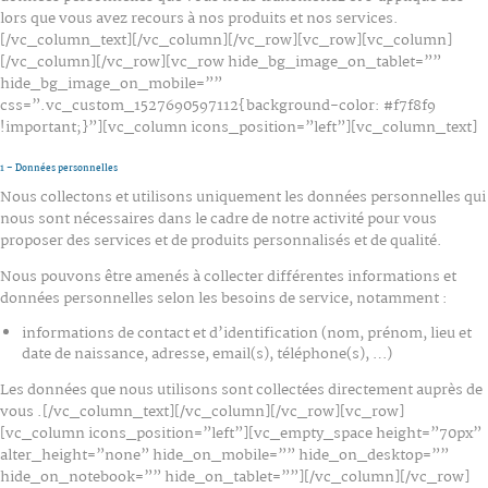
lors que vous avez recours à nos produits et nos services.
[/vc_column_text][/vc_column][/vc_row][vc_row][vc_column]
[/vc_column][/vc_row][vc_row hide_bg_image_on_tablet=””
hide_bg_image_on_mobile=””
css=”.vc_custom_1527690597112{background-color: #f7f8f9
!important;}”][vc_column icons_position=”left”][vc_column_text]
1 – Données personnelles
Nous collectons et utilisons uniquement les données personnelles qui
nous sont nécessaires dans le cadre de notre activité pour vous
proposer des services et de produits personnalisés et de qualité.
Nous pouvons être amenés à collecter différentes informations et
données personnelles selon les besoins de service, notamment :
informations de contact et d’identification (nom, prénom, lieu et
date de naissance, adresse, email(s), téléphone(s), …)
Les données que nous utilisons sont collectées directement auprès de
vous .[/vc_column_text][/vc_column][/vc_row][vc_row]
[vc_column icons_position=”left”][vc_empty_space height=”70px”
alter_height=”none” hide_on_mobile=”” hide_on_desktop=””
hide_on_notebook=”” hide_on_tablet=””][/vc_column][/vc_row]