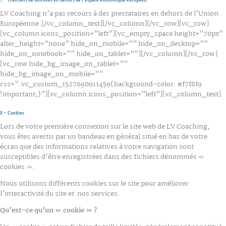
7 – Transfert de données en dehors de l’espace économique européen.
LV Coaching n’a pas recours à des prestataires en dehors de l’Union
Européenne.[/vc_column_text][/vc_column][/vc_row][vc_row]
[vc_column icons_position=”left”][vc_empty_space height=”70px”
alter_height=”none” hide_on_mobile=”” hide_on_desktop=””
hide_on_notebook=”” hide_on_tablet=””][/vc_column][/vc_row]
[vc_row hide_bg_image_on_tablet=””
hide_bg_image_on_mobile=””
css=”.vc_custom_1527690611459{background-color: #f7f8f9
!important;}”][vc_column icons_position=”left”][vc_column_text]
8 – Cookies
Lors de votre première connexion sur le site web de LV Coaching,
vous êtes avertis par un bandeau en général situé en bas de votre
écran que des informations relatives à votre navigation sont
susceptibles d’être enregistrées dans des fichiers dénommés «
cookies ».
Nous utilisons différents cookies sur le site pour améliorer
l’interactivité du site et nos services.
Qu’est-ce qu’un « cookie » ?