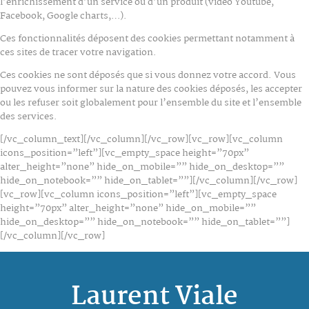
l’enrichissement d’un service ou d’un produit (vidéo Youtube,
Facebook, Google charts,…).
Ces fonctionnalités déposent des cookies permettant notamment à
ces sites de tracer votre navigation.
Ces cookies ne sont déposés que si vous donnez votre accord. Vous
pouvez vous informer sur la nature des cookies déposés, les accepter
ou les refuser soit globalement pour l’ensemble du site et l’ensemble
des services.
[/vc_column_text][/vc_column][/vc_row][vc_row][vc_column
icons_position=”left”][vc_empty_space height=”70px”
alter_height=”none” hide_on_mobile=”” hide_on_desktop=””
hide_on_notebook=”” hide_on_tablet=””][/vc_column][/vc_row]
[vc_row][vc_column icons_position=”left”][vc_empty_space
height=”70px” alter_height=”none” hide_on_mobile=””
hide_on_desktop=”” hide_on_notebook=”” hide_on_tablet=””]
[/vc_column][/vc_row]
Laurent Viale