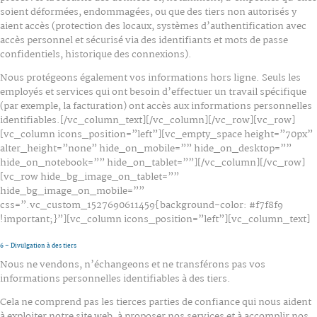
soient déformées, endommagées, ou que des tiers non autorisés y
aient accès (protection des locaux, systèmes d’authentification avec
accès personnel et sécurisé via des identifiants et mots de passe
confidentiels, historique des connexions).
Nous protégeons également vos informations hors ligne. Seuls les
employés et services qui ont besoin d’effectuer un travail spécifique
(par exemple, la facturation) ont accès aux informations personnelles
identifiables.[/vc_column_text][/vc_column][/vc_row][vc_row]
[vc_column icons_position=”left”][vc_empty_space height=”70px”
alter_height=”none” hide_on_mobile=”” hide_on_desktop=””
hide_on_notebook=”” hide_on_tablet=””][/vc_column][/vc_row]
[vc_row hide_bg_image_on_tablet=””
hide_bg_image_on_mobile=””
css=”.vc_custom_1527690611459{background-color: #f7f8f9
!important;}”][vc_column icons_position=”left”][vc_column_text]
6 – Divulgation à des tiers
Nous ne vendons, n’échangeons et ne transférons pas vos
informations personnelles identifiables à des tiers.
Cela ne comprend pas les tierces parties de confiance qui nous aident
à exploiter notre site web, à proposer nos services et à accomplir nos