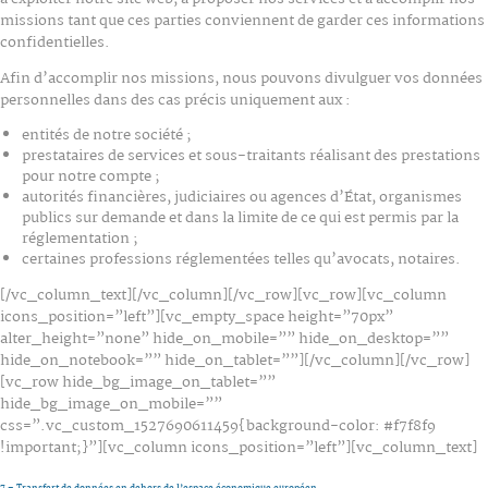
missions tant que ces parties conviennent de garder ces informations
confidentielles.
Afin d’accomplir nos missions, nous pouvons divulguer vos données
personnelles dans des cas précis uniquement aux :
entités de notre société ;
prestataires de services et sous-traitants réalisant des prestations
pour notre compte ;
autorités financières, judiciaires ou agences d’État, organismes
publics sur demande et dans la limite de ce qui est permis par la
réglementation ;
certaines professions réglementées telles qu’avocats, notaires.
[/vc_column_text][/vc_column][/vc_row][vc_row][vc_column
icons_position=”left”][vc_empty_space height=”70px”
alter_height=”none” hide_on_mobile=”” hide_on_desktop=””
hide_on_notebook=”” hide_on_tablet=””][/vc_column][/vc_row]
[vc_row hide_bg_image_on_tablet=””
hide_bg_image_on_mobile=””
css=”.vc_custom_1527690611459{background-color: #f7f8f9
!important;}”][vc_column icons_position=”left”][vc_column_text]