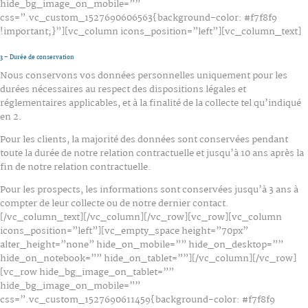
hide_bg_image_on_mobile=””
css=”.vc_custom_1527690606563{background-color: #f7f8f9
!important;}”][vc_column icons_position=”left”][vc_column_text]
3 – Durée de conservation
Nous conservons vos données personnelles uniquement pour les
durées nécessaires au respect des dispositions légales et
réglementaires applicables, et à la finalité de la collecte tel qu’indiqué
en 2.
Pour les clients, la majorité des données sont conservées pendant
toute la durée de notre relation contractuelle et jusqu’à 10 ans après la
fin de notre relation contractuelle.
Pour les prospects, les informations sont conservées jusqu’à 3 ans à
compter de leur collecte ou de notre dernier contact.
[/vc_column_text][/vc_column][/vc_row][vc_row][vc_column
icons_position=”left”][vc_empty_space height=”70px”
alter_height=”none” hide_on_mobile=”” hide_on_desktop=””
hide_on_notebook=”” hide_on_tablet=””][/vc_column][/vc_row]
[vc_row hide_bg_image_on_tablet=””
hide_bg_image_on_mobile=””
css=”.vc_custom_1527690611459{background-color: #f7f8f9