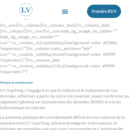
Prendre RDV
[vc_row][vc_column][vc_column_text][/vc_column_text]
[/vc_column][/vc_row][vc_row hide_bg_image_on_tablet=””
hide_bg_image_on_mobile=””
css=”.vc_custom_1527690588959{background-color: #f7f8f9
!important;}”][vc_column icons_position=”left”
css=”.vc_custom_1608654701060{background-color: #ffffff
!important;}”][vc_column_text
css=”.vc_custom_1608654757813{background-color: #ffffff
!important;}”]
Politique de confidentialité
LV Coaching s’engage à ce que la collecte et le traitement de vos
données, effectués à partir de notre site internet, soient conformes au
règlement général sur la protection des données (RGPD) et à la loi
Informatique et Libertés.
La présente politique de confidentialité définit et vous informe de la
manière dont LV Coaching utilise et protège les informations et
données personnelles que vous nous transmettez et s’applique dès