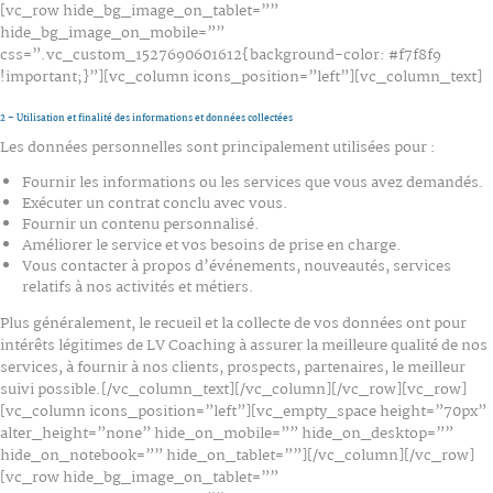
[vc_row hide_bg_image_on_tablet=””
hide_bg_image_on_mobile=””
css=”.vc_custom_1527690601612{background-color: #f7f8f9
!important;}”][vc_column icons_position=”left”][vc_column_text]
2 – Utilisation et finalité des informations et données collectées
Les données personnelles sont principalement utilisées pour :
Fournir les informations ou les services que vous avez demandés.
Exécuter un contrat conclu avec vous.
Fournir un contenu personnalisé.
Améliorer le service et vos besoins de prise en charge.
Vous contacter à propos d’événements, nouveautés, services
relatifs à nos activités et métiers.
Plus généralement, le recueil et la collecte de vos données ont pour
intérêts légitimes de LV Coaching à assurer la meilleure qualité de nos
services, à fournir à nos clients, prospects, partenaires, le meilleur
suivi possible.[/vc_column_text][/vc_column][/vc_row][vc_row]
[vc_column icons_position=”left”][vc_empty_space height=”70px”
alter_height=”none” hide_on_mobile=”” hide_on_desktop=””
hide_on_notebook=”” hide_on_tablet=””][/vc_column][/vc_row]
[vc_row hide_bg_image_on_tablet=””